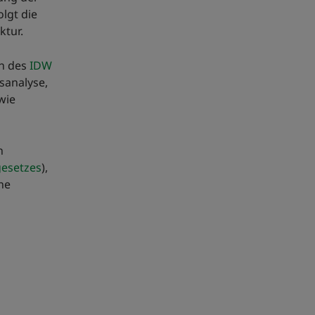
lgt die
ktur.
en des
IDW
sanalyse,
wie
n
gesetzes
),
ne