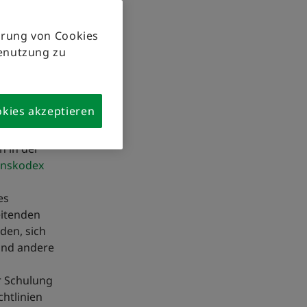
genschulung
herung von Cookies
tenutzung zu
okies akzeptieren
n in der
nskodex
es
eitenden
den, sich
und andere
 Schulung
chtlinien