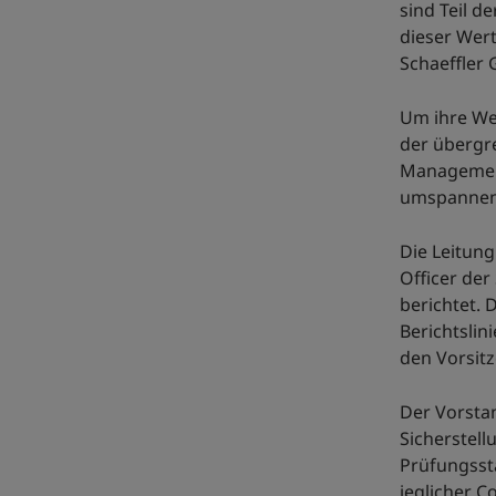
sind Teil d
dieser Wer
Schaeffler
Um ihre We
der übergr
Managemen
umspannend
Die Leitun
Officer der
berichtet. 
Berichtslin
den Vorsit
Der Vorsta
Sicherstell
Prüfungsst
jeglicher 