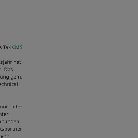
s Tax
CMS
sjahr hat
. Das
üfung gem.
echnical
nur unter
nter
altungen
tspartner
sehr