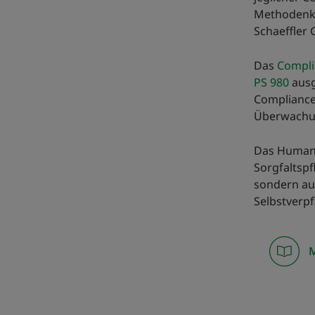
Methodenko
Schaeffler 
Das
Compl
PS 980
ausg
Compliance
Überwachu
Das Human
Sorgfaltspf
sondern au
Selbstverpf
M