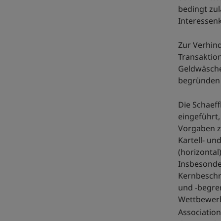
bedingt zul
Interessenk
Zur Verhin
Transaktion
Geldwäsche
begründen 
Die Schaef
eingeführt,
Vorgaben zu
Kartell- u
(horizontal
Insbesonde
Kernbeschr
und -begre
Wettbewerb
Association