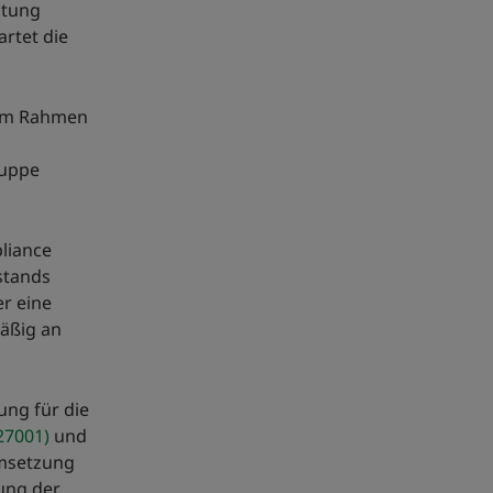
ltung
rtet die
 im Rahmen
ruppe
liance
stands
er eine
mäßig an
ung für die
27001)
und
Umsetzung
ung der