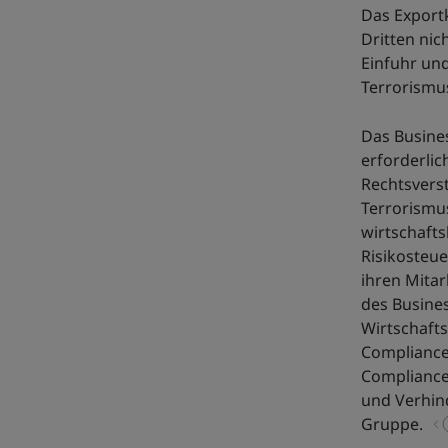
Das Exportk
Dritten ni
Einfuhr un
Terrorismu
Das Busines
erforderli
Rechtsvers
Terrorismu
wirtschafts
Risikosteu
ihren Mita
des Busines
Wirtschaft
Complianc
Compliance
und Verhin
Gruppe.