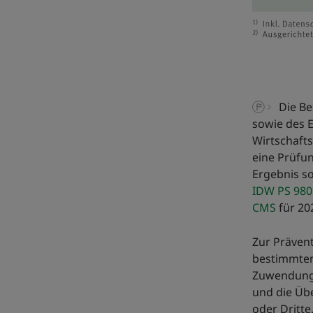
Die B
sowie des E
Wirtschafts
eine Prüfu
Ergebnis so
IDW PS 980
CMS
für 20
Zur Präven
bestimmte
Zuwendunge
und die Üb
oder Dritte