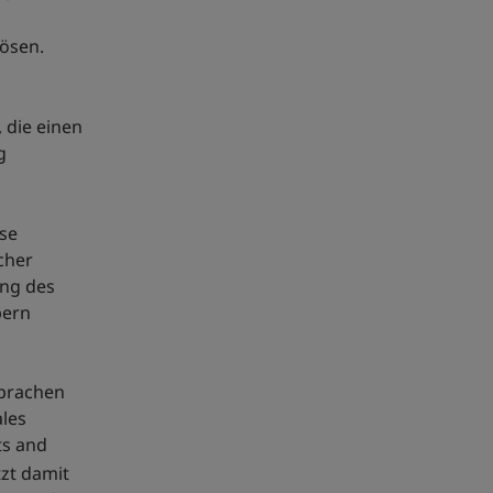
lösen.
 die einen
g
se
cher
ung des
bern
prachen
ales
ts and
tzt damit