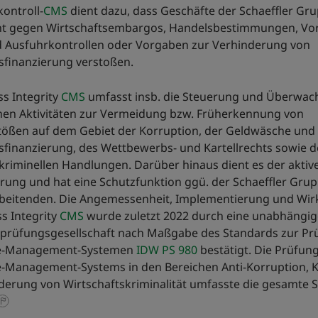
ontroll-
CMS
dient dazu, dass Geschäfte der Schaeffler Gr
cht gegen Wirtschaftsembargos, Handelsbestimmungen, Vo
d Ausfuhrkontrollen oder Vorgaben zur Verhinderung von
sfinanzierung verstoßen.
s Integrity
CMS
umfasst insb. die Steuerung und Überwac
chen Aktivitäten zur Vermeidung bzw. Früherkennung von
tößen auf dem Gebiet der Korruption, der Geldwäsche und
sfinanzierung, des Wettbewerbs- und Kartellrechts sowie d
kriminellen Handlungen. Darüber hinaus dient es der aktiv
erung und hat eine Schutzfunktion ggü. der Schaeffler Gru
rbeitenden. Die Angemessenheit, Implementierung und Wir
s Integrity
CMS
wurde zuletzt 2022 durch eine unabhängig
sprüfungsgesellschaft nach Maßgabe des Standards zur Pr
e-Management-Systemen
IDW PS 980
bestätigt. Die Prüfun
-Management-Systems in den Bereichen Anti-Korruption, Ka
derung von Wirtschaftskriminalität umfasste die gesamte S