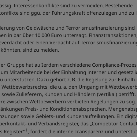
ässig. Interessenkonflikte sind zu vermeiden. Bestehende
onflikte sind ggü. der Führungskraft offenzulegen und zu 
derung von Geldwäsche und Terrorismusfinanzierung sind
en in bar über 10.000 Euro untersagt. Finanztransaktionen,
verdacht oder einen Verdacht auf Terrorismusfinanzierun
könnten, sind zu melden.
fler Gruppe hat außerdem verschiedene Compliance-Prozes
 um Mitarbeitende bei der Einhaltung interner und gesetzli
 unterstützen. Dazu gehört z. B. die Regelung zur Einhalt
nd Wettbewerbsrechts, die u. a. den Umgang mit Wettbewer
) sowie Zulieferern, Kunden und Händlern (vertikal) betrifft.
re zwischen Wettbewerbern verbieten Regelungen zu sog.
änkungen Preis- und Konditionenabsprachen, Mengenabs
nzungen sowie Gebiets- und Kundenaufteilungen. Ein digit
erkontakt- und Verbandsregister, das „Competitor Contac
1
s Register“
, fördert die interne Transparenz und unterstü