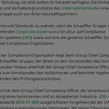
er Schulung; sie sind zudem im Intranet verfügbar. Die Einha
te und Verhaltensgrundsätze des
Unternehmenskodex
erwa
 Gruppe auch von ihren Geschäftspartnern.
rte und Standards zu wahren, setzt die Schaeffler Gruppe
eifenden
Corporate-Governance
-Struktur auf Compliance
t-Systeme (
CMS
) sowie auf eine die gesamte Schaeffler G
e Compliance-Organisation.
g der Compliance-Organisation liegt beim Group Chief Comp
 Schaeffler Gruppe, der direkt an den Vorsitzenden des Vor
Darüber hinaus unterhält der Group Chief Compliance Offic
ie zum Vorsitzenden des Aufsichtsrats und berichtet regel
zenden des Prüfungsausschusses.
nd hat dem Group Chief Compliance Officer die Verantwort
ung eines konsistenten und an akzeptierten Industrie- (
ISO 
andards (
IDW PS 980
) ausgerichteten Vorgehens bei der 
Compliance-Anforderungen übertragen. Mit dieser Übertrag