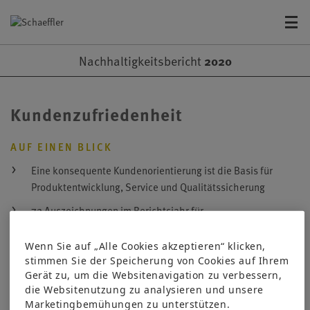
Nachhaltigkeits­bericht
2020
Kundenzufriedenheit
Eine konsequente Kundenorientierung ist die Basis für
Produktentwicklung, Service und Qualitätssicherung
72 Auszeichnungen im Berichtsjahr für
Kundenzufriedenheit und Produktqualität belegen die
positive Reputation weltweit
Wenn Sie auf „Alle Cookies akzeptieren“ klicken,
stimmen Sie der Speicherung von Cookies auf Ihrem
Gerät zu, um die Websitenavigation zu verbessern,
Konsequente Kundenorientierung
die Websitenutzung zu analysieren und unsere
Marketingbemühungen zu unterstützen.