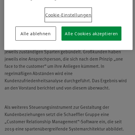
Bestandteil des GNFK Start
Die Schaeffler Gruppe gestaltet ihre Kundenbeziehungen
mithilfe eines Global Key Account Managements (
GKAM
)
Cookie-Einstellungen
weltweit nach einheitlichen Grundsätzen. Das
GKAM
arbeitet
eng verzahnt mit den regionalen und divisionalen
Vertriebsfunktionen der Unternehmenssparten
Automotive
Alle ablehnen
Alle Cookies akzeptieren
Technologies
,
Automotive Aftermarket
und
Industrial
zusammen.
Für Schlüsselkunden wird die notwendige Expertise aus den
jeweils zuständigen Sparten gebündelt. Großkunden haben
jeweils eine Ansprechperson, die sich nach dem Prinzip „one
face to the customer“ um ihre Anliegen kümmert. In
regelmäßigen Abständen wird eine
Kundenzufriedenheitsanalyse durchgeführt. Das Ergebnis wird
an den Vorstand berichtet und von diesem überwacht.
Als weiteres Steuerungsinstrument zur Gestaltung der
Kundenbeziehungen setzt die Schaeffler Gruppe eine
„Customer Relationship Management“-Software ein, die seit
2019 eine spartenübergreifende Systemarchitektur abbildet.